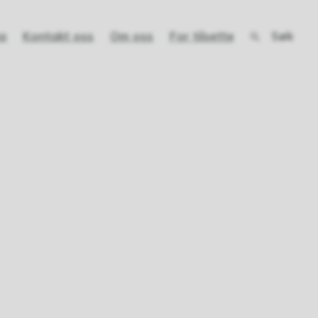
Søk
a
Kontakt oss
Om oss
For tilsette