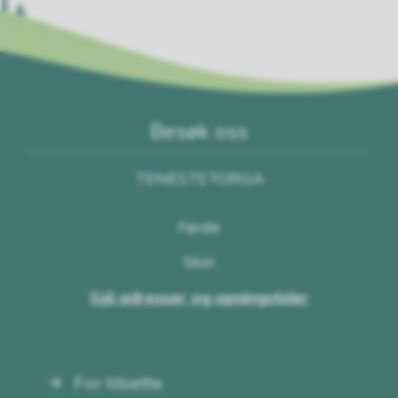
Besøk oss
TENESTETORGA
Førde
Skei
Sjå adresser og opningstider
For tilsette