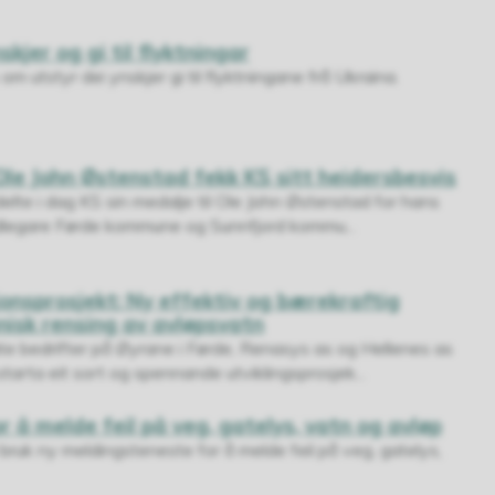
kjer og gi til flyktningar
 utstyr dei ynskjer gi til flyktningane frå Ukraina.
e John Østenstad fekk KS sitt heidersbesvis
ldelte i dag KS sin medalje til Ole John Østenstad for hans
idlegare Førde kommune og Sunnfjord kommu...
jonsprosjekt: Ny effektiv og bærekraftig
nisk rensing av avløpsvatn
te bedrifter på Øyrane i Førde, Renasys as og Hellenes as
arta eit sort og spennande utviklingsprosjek...
 å melde feil på veg, gatelys, vatn og avløp
bruk ny meldingsteneste for å melde feil på veg, gatelys,