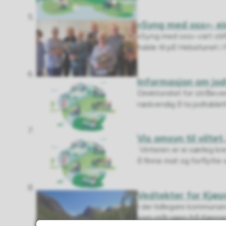
«Syng med oss»- ei
«Syng med oss» vart stif
halde til på Helsetunet i 
Informasjon om jod
Direktoratet for stråleve
nødvendig å ta jodtabletta
Vis omsyn til viltet
Vinteren er ei særleg kre
å finne mat og forflytte 
Vedtekter for Kjøs
I dei tidlegare kommunan
som står igjen frå Kjøsnes