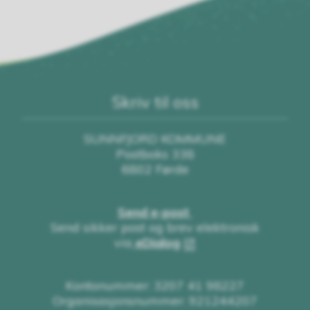
Skriv til oss
SUNNFJORD KOMMUNE
Postboks 338
6802 Førde
Send e-post
Send sikker post og brev elektronisk
via
eDialog
Kontonummer: 3207 41 98227
Organisasjonsnummer: 921244207