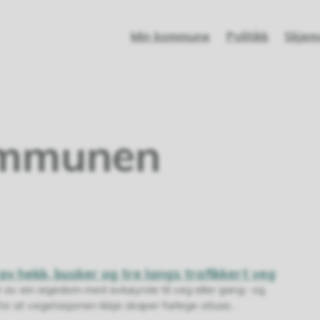
Min kommune
Politikk
Skjem
kommunen
 av hekk, busker og tre langs trafikkert veg
r av ein eigedom med avkøyrsle til veg eller gang- og
or at vegetasjonen ikkje skaper farlege situas...