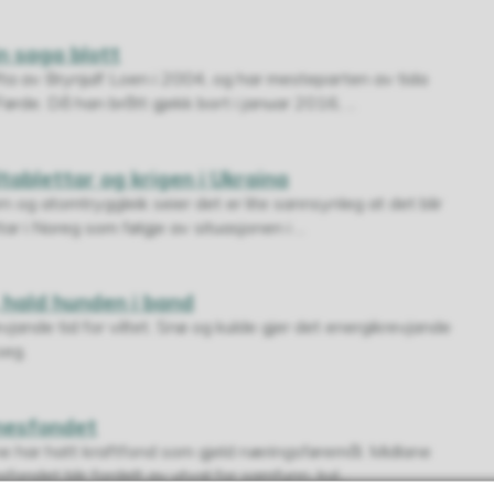
n saga blott
ta av Brynjulf Loen i 2004, og har mesteparten av tida
Førde. Då han brått gjekk bort i januar 2016, ...
tablettar og krigen i Ukraina
rn og atomtryggleik seier det er lite sannsynleg at det blir
r i Noreg som følgje av situasjonen i ...
, hald hunden i band
vjande tid for viltet. Snø og kulde gjer det energikrevjande
seg.
nesfondet
e har hatt kraftfond som gjeld næringsføremål. Midlane
fondet blir fordelt av utval for samfunn, kul...