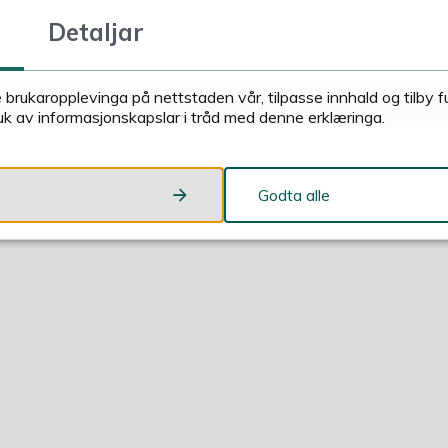
Detaljar
blir med i nasjonalt lokaldemokratiprosjekt
epartementet (KDD) kunngjorde i dag at Sunnfjord er valt
 i nytt lokaldemokratiprosjekt, saman med seks ...
e brukaropplevinga på nettstaden vår, tilpasse innhald og tilby 
uk av informasjonskapslar i tråd med denne erklæringa.
Godta alle