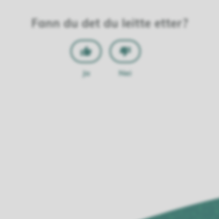
Fann du det du leitte etter?
Ja
Nei