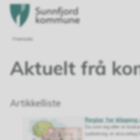
Sunnfjord
kommune
Du
Framsida
er
Aktuelt frå 
her:
Artikkelliste
Reglar for klipping
Du som eig eller er bruka
sykkelveg, er ansvarleg f