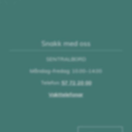
Snakk med oss
SENTRALBORD
Måndag–fredag: 10.00–14.00
Telefon:
57 72 20 00
Vakttelefonar