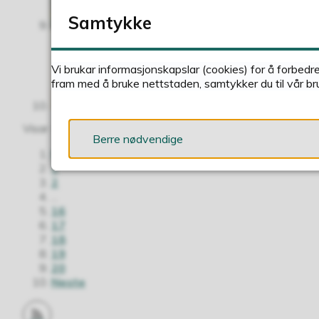
Samtykke
Sunnfjord kommune 
Kommunal- og distriktsd
ut som føregangskommune
Vi brukar informasjonskapslar (cookies) for å forbedr
fram med å bruke nettstaden, samtykker du til vår br
Visar
171-180
av
198
artiklar ,
side
18
av
20
Berre nødvendige
Førre
1
2
...
16
17
18
19
20
Neste