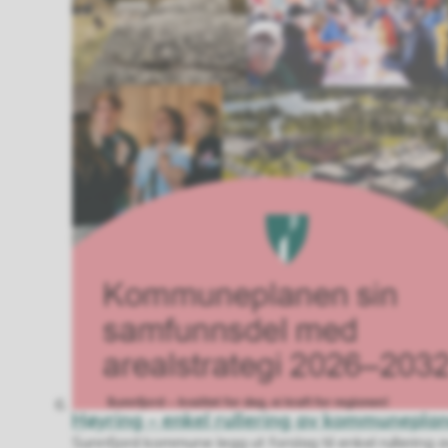
Høyring – enkel rullering av kommunepla
Sunnfjord kommune legg ut forslag til enkel rulleri