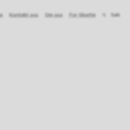
Søk
a
Kontakt oss
Om oss
For tilsette