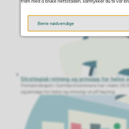
fram med å bruke nettstaden, samtykker du til vår br
Berre nødvendige
Strategisk retning og prinsipp for helse 
Formannskapet i Sunnfjord kommune har i møte 26.0
og prinsipp for helse og omsorg» ut på høyring.