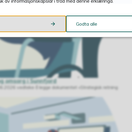
uk av informasjonskapslar i tråd med denne erklæringa.
Godta alle
og omsorg i Sunnfjord
6.2026 vedteke å legge dokumentet «Strategisk retning