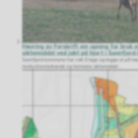
Høyring av Forskrift om opning for bruk 
siktemiddel ved jakt på hjort i Sunnfjo
Sunnfjord kommune har valt å lage og legge ut på høyri
restlysforsterkande og termiske siktemiddel ...