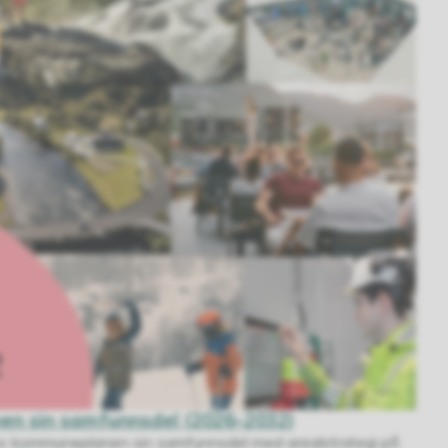
nen sin samfunnsdel (2026–2032)
ng av kommuneplanen sin samfunnsdel med arealstrategi på