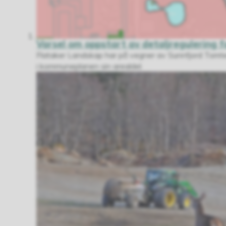
Varsel om oppstart av detaljregulering 
Flataker Landskap har på vegner av Sunnfjord Tomt
i kommuneplanen sin arealdel.