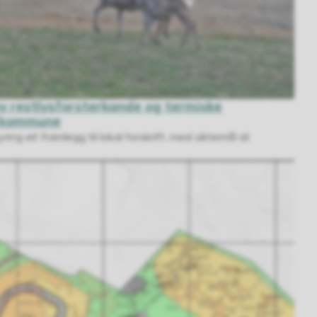
av restlysforsterkande og termiske
rd kommune
ng eit framlegg til lokal forskrift, med siktemål at