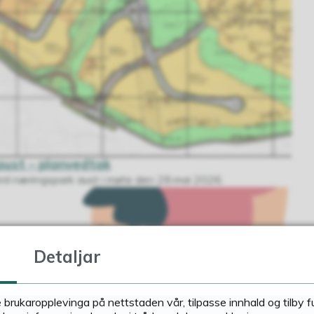
aust – planvedtak
rd næringspark aust i møte den 28.mai 2026.
Detaljar
e brukaropplevinga på nettstaden vår, tilpasse innhald og tilby 