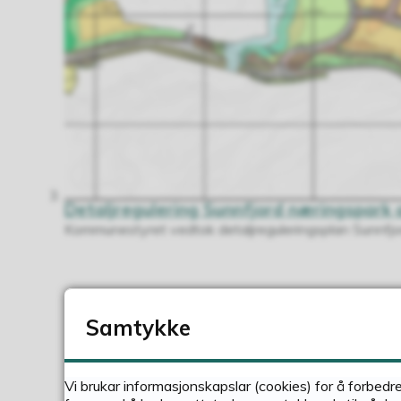
Detaljregulering Sunnfjord næringspark 
Kommunestyret vedtok detaljreguleringsplan Sunnfjo
Samtykke
Vi brukar informasjonskapslar (cookies) for å forbedr