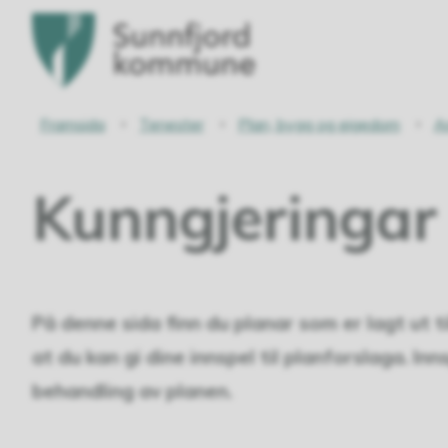
Sunnfjord
kommune
Du
Framsida
Tenester
Plan, bygg og eigedom
A
er
Kunngjeringar
her:
På denne sida finn du planar som er lagt ut ti
at du kan gi dine innspel til planforslaga. I
behandling av planen.