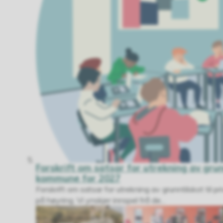
Forskrift om satsar for utrekning av grun
kommune for 2027
Forskrift om satsar for utrekning av grunntilskot til
på høyring, Vi ynskjer innspel frå de...