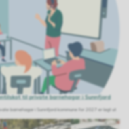
ntilskot til private barnehagar i Sunnfjord
 private barnehagar i Sunnfjord kommune for 2027 er lagt ut