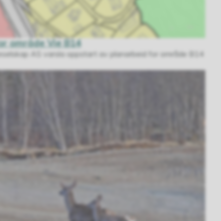
for område Vie B14
eselskap AS varsla oppstart av planarbeid for område B14