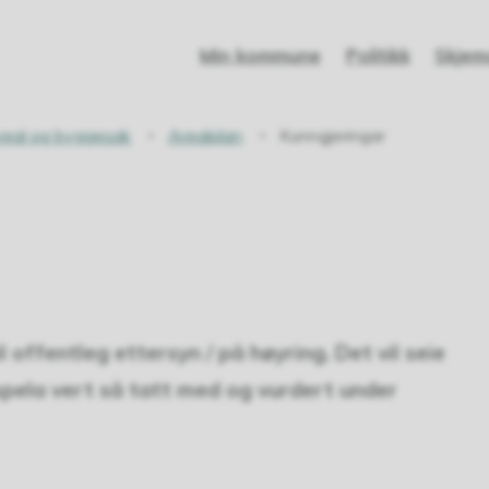
Min kommune
Politikk
Skjem
real og byggesak
Arealplan
Kunngjeringar
l offentleg ettersyn / på høyring. Det vil seie
nnspela vert så tatt med og vurdert under