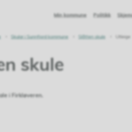
Min kommune
Politikk
Skjem
e
Skular i Sunnfjord kommune
Slåtten skule
Utleige
en skule
ale i Firkløveren.