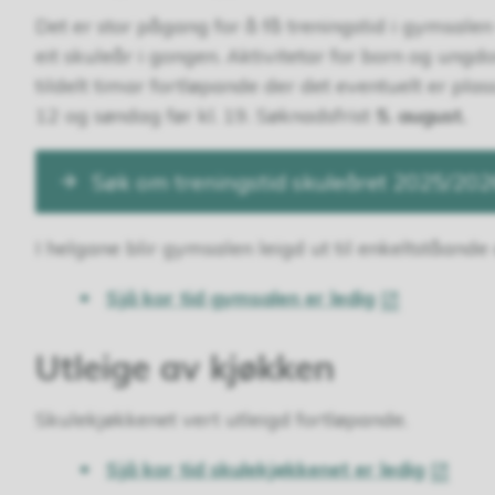
Det er stor pågang for å få treningstid i gymsalen 
eit skuleår i gongen. Aktivitetar for born og ungdom 
tildelt timar fortløpande der det eventuelt er plass.
12 og søndag før kl. 19. Søknadsfrist
5. august.
Søk om treningstid skuleåret 2025/202
I helgane blir gymsalen leigd ut til enkeltståand
Sjå kor tid gymsalen er ledig
Utleige av kjøkken
Skulekjøkkenet vert utleigd fortløpande.
Sjå kor tid skulekjøkkenet er ledig