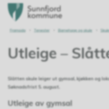
Sunnfjord
kommune
Du
Framsida
Tenester
Barnehage og skule
Skul
er
Utleige – Slått
her:
Slåtten skule leiger ut gymsal, kjøkken og lok
Søknadsfrist 5. august.
Utleige av gymsal