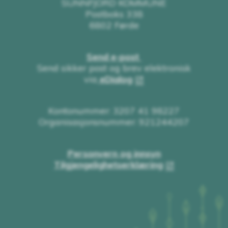
SUNNFJORD KOMMUNE
Postboks 338
6802 Førde
Send e-post
Send sikker post og brev elektronisk
via
eDialog
Kontonummer: 3207 41 98227
Organisasjonsnummer: 921244207
Personvern og innsyn
Tilgjengelighetserklæring