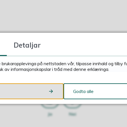
fon nummer
57 83 45 00
Detaljar
e brukaropplevinga på nettstaden vår, tilpasse innhald og tilby 
uk av informasjonskapslar i tråd med denne erklæringa.
Fann du det du leitte etter?
Godta alle
Ja
Nei