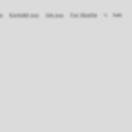
Søk
a
Kontakt oss
Om oss
For tilsette