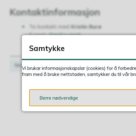
Kontaktinformasjon
Ta kontakt med
Kristin Burø
E-post:
Send e-post
Du kan også ringe Slåtten skule på tele
Samtykke
Sist endra
25.06.2025 12.20
Vi brukar informasjonskapslar (cookies) for å forbedr
fram med å bruke nettstaden, samtykker du til vår br
Berre nødvendige