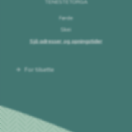
TENESTETORGA
Førde
Skei
Sjå adresser og opningstider
For tilsette