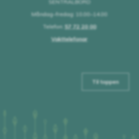
SENTRALBORD
Måndag–fredag: 10.00–14.00
Telefon:
57 72 20 00
Vakttelefonar
Til toppen