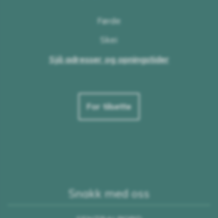
Førde
Skei
Sjå adresser og opningstider
For tilsette
Snakk med oss