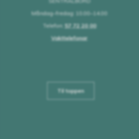
SENTRALBORD
Måndag–fredag: 10.00–14.00
Telefon:
57 72 20 00
Vakttelefonar
Til toppen