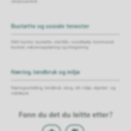
utstyrssentral
Bustøtte og sosiale tenester
NAV-kontor, bustøtte, startlån, sosialhjelp, kommunal
bustad, vaksenopplæring og integrering
Næring, landbruk og miljø
Næringsutvikling, landbruk, skog, vilt, miljø, skjenke- og
salsløyve.
Fann du det du leitte etter?