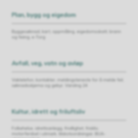
Plan, bygg og eigedom
Byggesøknad, kart, oppmåling, eigedomsskatt, brann
og feiing, e-Torg
Avfall, veg, vatn og avløp
Vaktelefon, kontakter, meldingsteneste for å melde feil,
søknadsskjema og gebyr, Varsling 24
Kultur, idrett og friluftsliv
Folkehelse, idrettsanlegg, frivillighet, friskliv,
motorferdsel i utmark, tilskotsordningar, BUA-