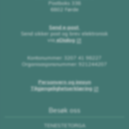
Postboks 338
6802 Førde
Send e-post
Send sikker post og brev elektronisk
via
eDialog
Kontonummer: 3207 41 98227
Organisasjonsnummer: 921244207
Personvern og innsyn
Tilgjengelighetserklæring
Besøk oss
TENESTETORGA