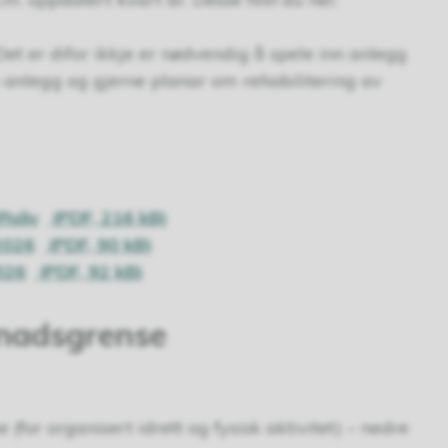
Det er difor ikkje er nødvendig å spele inn anlegg
re anlegg og gjerne planar om rehabilitering av
ftsliv
(PDF, 216 kB)
2026
(PDF, 90 kB)
026
(PDF, 92 kB)
tnadsgrense
(for organisert idrett og fysisk aktivitet) – nedre