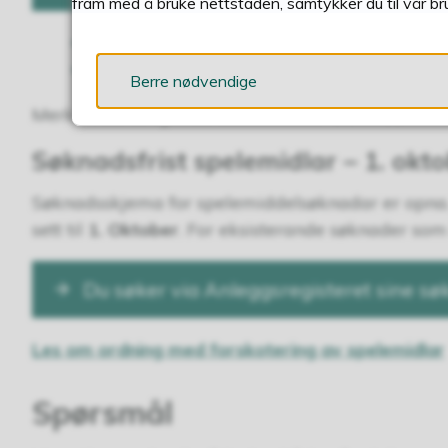
fram med å bruke nettstaden, samtykker du til vår br
Send e-post til postmottak
Sunnfjord kommune Postboks 338 6802 
Berre nødvendige
Merk innsending med
saksnummer 26/5022
Søknadsfrist spelemidlar – 1. okto
Søknadsskjema for spelemiddelsøknadar er opna.
sett til
1. Oktober
. For eksisterande søknader som 
Du søker via Anleggsregisteret sine sø
Les om ordning med forskotering av spelemidlar
Spørsmål