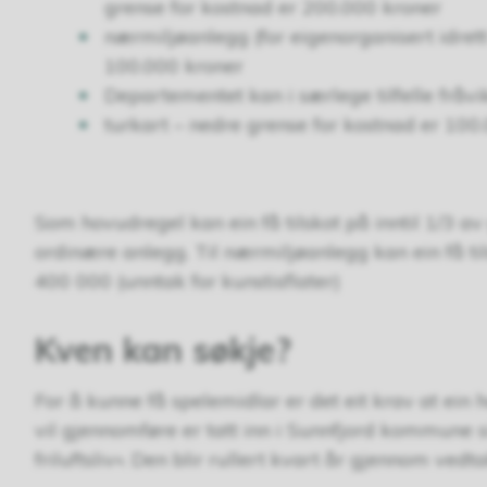
grense for kostnad er 200.000 kroner
nærmiljøanlegg (for eigenorganisert idrett 
100.000 kroner
Departementet kan i særlege tilfelle frå
turkart – nedre grense for kostnad er 100
Som hovudregel kan ein få tilskot på inntil 1/3 av
ordinære anlegg. Til nærmiljøanlegg kan ein få ti
400 000 (unntak for kunstisflater)
Kven kan søkje?
For å kunne få spelemidlar er det eit krav at ein
vil gjennomføre er tatt inn i Sunnfjord kommune si
friluftsliv». Den blir rullert kvart år gjennom ved