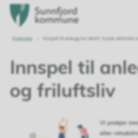
Sunnfjord
kommune
Du
Framsida
Innspel til anlegg for idrett, fysisk aktivitet og
er
Innspel til anle
her:
og friluftsliv
Vi ynskjer in
eller rehabili