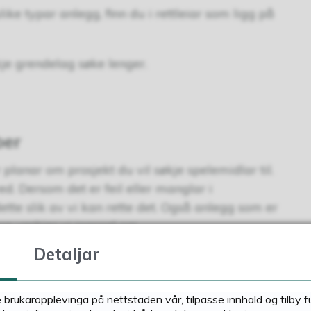
ike typar anlegg, finn du i rettleiar som ligg på
kje grendelag søke lenger.
ber
planar om prosjekt du vil søkje spelemidlar til.
d. Dersom det er feil eller manglar i
dette slik av vi kan rette det. Også anlegg som er
gre ynskjer vi innspel om.
Detaljar
e brukaropplevinga på nettstaden vår, tilpasse innhald og tilby 