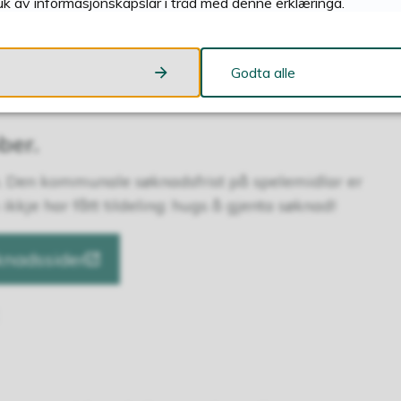
uk av informasjonskapslar i tråd med denne erklæringa.
Førde
Godta alle
ber.
 Den kommunale søknadsfrist på spelemidlar er
ikkje har fått tildeling: hugs å gjenta søknad!
knadssider.