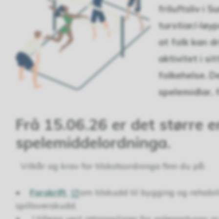
friluftsliv i
turstiar/-løyp
at folk kan d
aktivitet i si
folkehelse. D
spelemidlar, 
Frå 15.06.26 er det større e
spelemiddelordninga.
Vilkår og krav for tilskotsordninga finn du på:
•
Forskrift
om tilskudd til bygging og rehabili
spilloverskudd.
• I tillegg vert retningslinjer for anleggstypar m