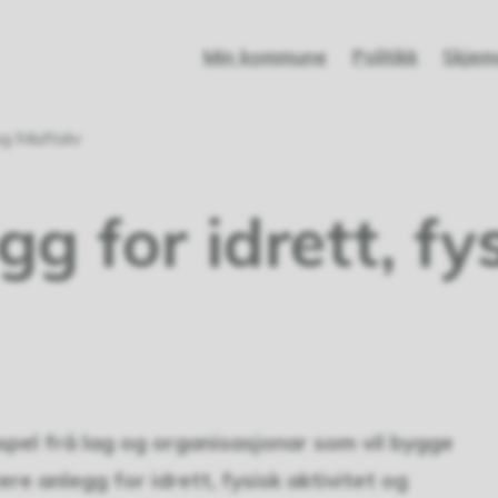
Min kommune
Politikk
Skjem
 friluftsliv
gg for idrett, fy
nspel frå lag og organisasjonar som vil bygge
tere anlegg for idrett, fysisk aktivitet og