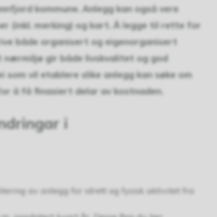
 Sunnfjord kommune. Anlegg kan også vere
er (inkl. merking) og kart. Å legge til rette for
rive både organisert og eigenorganisert
tt nærmiljø gir både livskvalitet og god
ei som vil etablere slike anlegg kan søke om
for å få finasiert delar av kostnaden.
ndringar i
tering av anlegg for idrett og fysisk aktivitet fra
.m. oppdatert kvart år. Desse finn du her.