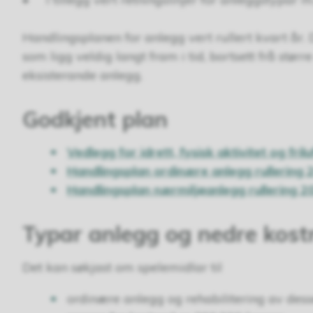
Handlingsplanen for anlegg vert rullert kvart år. 
som ligg veldig langt fram i tid, bortsett frå stør
eksisterande anlegg.
Godkjent plan
Vedlegg for idrett, fysisk aktivitet og frilu
Handlingsplan ordinære anlegg rullering 
Handlingsplan nærmiljøanlegg rullering 2
Typar anlegg og nedre kos
Det kan søkjast om spelemidlar til
ordinære anlegg og rehabilitering av desse 