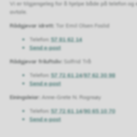
Vi er tilgjengeleg for å hjelpe både på telefon og 
avtale.
Rådgjevar idrett:
Tor Emil Olsen Foslid
Telefon:
57 81 62 14
Send e-post
Rådgjevar friluftsliv:
Solfrid Trå
Telefon:
57 72 61 24
/
97 62 30 98
Send e-post
Einingsleiar:
Anne-Grete N. Rognsøy
Telefon:
57 72 61 14
/
90 65 10 70
Send e-post