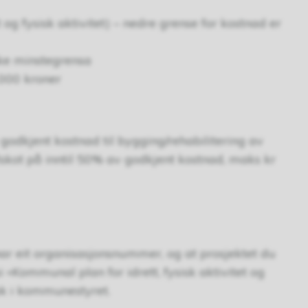
og fysisk aktivitet) – nedre grense for kostnad er
vike minstegrensa
.000 kroner
 godkjent kostnad til bygging/rehabilitering av
lskot på inntil 50% av godkjent kostnad, maks kr
 har eit organisasjonsnummer, og at prosjektet du
 «Kommunal plan for idrett, fysisk aktivitet og
tak i kommunestyret.