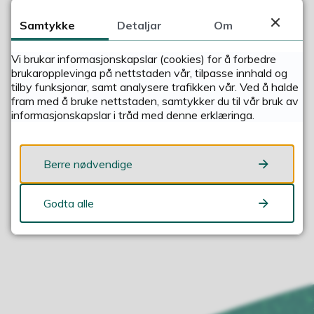
Ja
Nei
Samtykke
Detaljar
Om
Vi brukar informasjonskapslar (cookies) for å forbedre
brukaropplevinga på nettstaden vår, tilpasse innhald og
tilby funksjonar, samt analysere trafikken vår. Ved å halde
fram med å bruke nettstaden, samtykker du til vår bruk av
informasjonskapslar i tråd med denne erklæringa.
Berre nødvendige
Godta alle