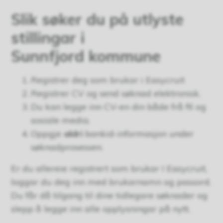
Slik søker du på utlyste
stillingar i
Sunnfjord kommune
Registrer deg som brukar i Easycruit
Registrer CV og send søknad elektronisk.
Du kan legge inn CV-en din både frå fil og
sosiale media.
Oppgje
aldri
bankid-informasjon under
søknadprosessen.
Er du allereie registrert som brukar I Easycruit,
loggar du deg inn med brukarnamn og passord.
Du får då tilgang til dine tidlegare søknader og
slepp å legge inn alle opplysningar på nytt.