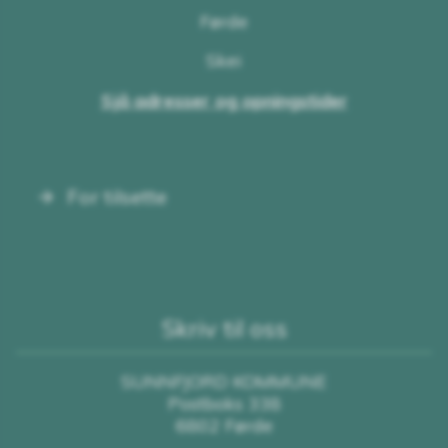
Førde
Skei
Sjå adresser og opningstider
For tilsette
Skriv til oss
SUNNFJORD KOMMUNE
Postboks 338
6802 Førde