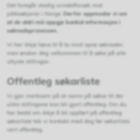
Det foregår stadig svindelforsøk mot
jobbsøkjarar i Norge.
Derfor oppmodar vi om
at de aldri
må oppgje bankid-informasjon i
søknadsprosessen.
Vi har ikkje høve til å ta imot opne søknader,
men ønsker deg velkommen til å søke på alle
utlyste stillingar.
Offentleg søkarliste
Vi gjer merksam på at namn på søkar til dei
ulike stillingane kan bli gjort offentleg. Om du
har bedd om ikkje å bli oppført på offentleg
søkarliste tek vi kontakt med deg før søkarlista
vert offentleg.