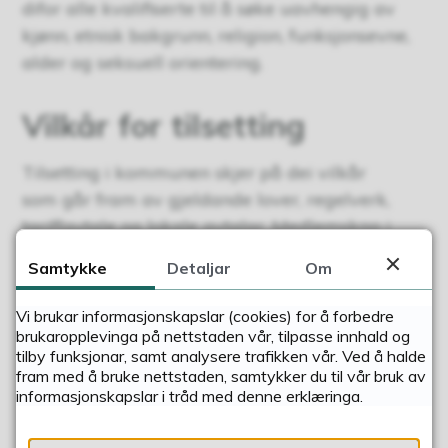
difor alle kvalifiserte til å søke uavhengig av
kjønn, etnisk bakgrunn, religion, funksjonsevne,
alder og seksuell orientering.
Vilkår for tilsetting
Tilsetting i kommunen skjer på dei vilkår
som går fram av gjeldande lover, regelverk,
tariffavtale og lokale avtalar. Medlemskap i
KLP/SPK. På faste stillingar er det 6
Samtykke
Detaljar
Om
månader prøvetid.
Vi brukar informasjonskapslar (cookies) for å forbedre
Her finn du meir informasjon om avtaleverk,
brukaropplevinga på nettstaden vår, tilpasse innhald og
retningslinjer og reglement som gjeld tilsette i
tilby funksjonar, samt analysere trafikken vår. Ved å halde
fram med å bruke nettstaden, samtykker du til vår bruk av
Sunnfjord kommune.
informasjonskapslar i tråd med denne erklæringa.