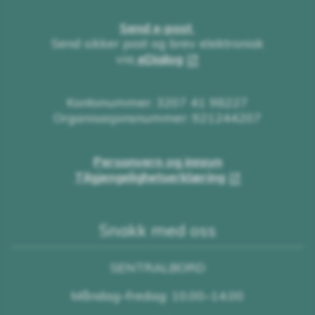
Send e-post
Send sikker post og brev elektronisk
via
eDialog
Kontonummer: 3207 41 98227
Organisasjonsnummer: 921244207
Personvern og innsyn
Tilgjengelighetserklæring
Snakk med oss
SENTRALBORD
Måndag–fredag: 10.00–14.00