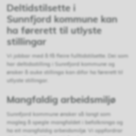
Deltidstilsette i
Sunnfjord kommune kan
ha førerett til utlyste
stillingar
Vi jobbar med å få fleire fulltidstilsette. Dei som
har deltidsstilling i Sunnfjord kommune og
ønsker å auke stillinga kan difor ha førerett til
utlyste stillingar.
Mangfaldig arbeidsmiljø
Sunnfjord kommune ønsker så langt som
mogleg å spegle mangfaldet i befolkninga og
ha eit mangfaldig arbeidsmiljø. Vi oppfordrar