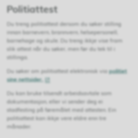
Politiattest
Du treng politiattest dersom du søker stilling
innan barnevern, brannvern, helsepersonell,
barnehage og skule. Du treng ikkje vise fram
slik attest når du søker, men før du tek til i
stillinga.
Du søker om politiattest elektronisk via
politiet
sine nettsider.
Du kan bruke tilsendt arbeidsavtale som
dokumentasjon, eller vi sender deg ei
stadfesting på føremålet med attesten. Ein
politiattest kan ikkje vere eldre enn tre
månader.