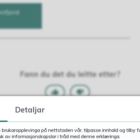
nnfjord
Fann du det du leitte etter?
Ja
Nei
Detaljar
e brukaropplevinga på nettstaden vår, tilpasse innhald og tilby 
uk av informasjonskapslar i tråd med denne erklæringa.