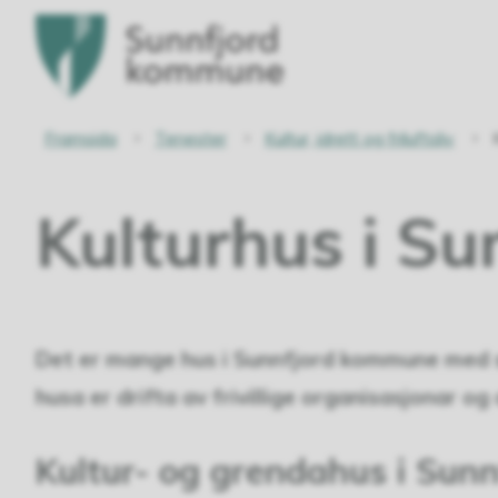
Sunnfjord
kommune
Du
Framsida
Tenester
Kultur, idrett og friluftsliv
er
Kulturhus i Su
her:
Det er mange hus i Sunnfjord kommune med s
husa er drifta av frivillige organisasjonar 
Kultur- og grendahus i Sunn