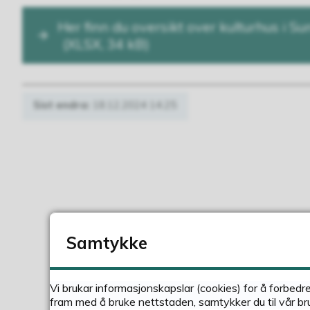
Her finn du oversikt over kulturhus i Su
(XLSX, 34 kB)
Sist endra
18.12.2024 14.25
Samtykke
Vi brukar informasjonskapslar (cookies) for å forbedr
fram med å bruke nettstaden, samtykker du til vår br