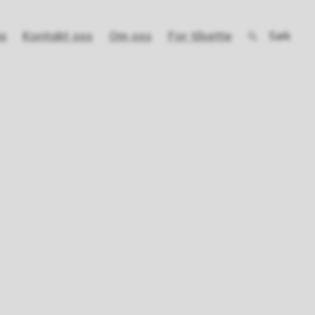
Søk
a
Kontakt oss
Om oss
For tilsette