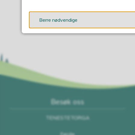
Berre nødvendige
Besøk oss
TENESTETORGA
Førde