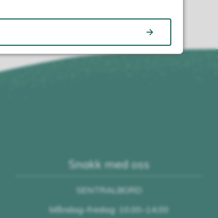
Snakk med oss
SENTRALBORD
Måndag–fredag: 10.00–14.00