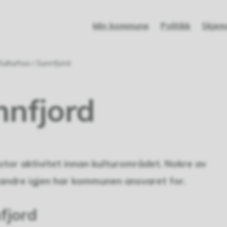
Min kommune
Politikk
Skjem
Kulturhus i Sunnfjord
nnfjord
tor aktivitet innan kulturområdet. Nokre av
og andre igjen har kommunen ansvaret for.
fjord