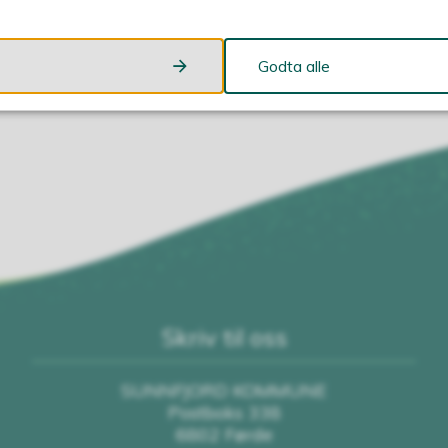
Godta alle
Skriv til oss
SUNNFJORD KOMMUNE
Postboks 338
6802 Førde