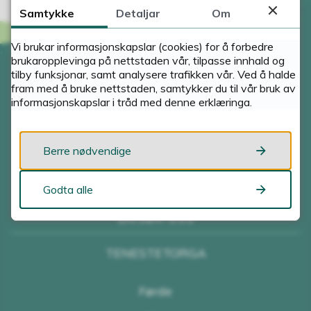
Samtykke
Detaljar
Om
Vi brukar informasjonskapslar (cookies) for å forbedre
brukaropplevinga på nettstaden vår, tilpasse innhald og
tilby funksjonar, samt analysere trafikken vår. Ved å halde
fram med å bruke nettstaden, samtykker du til vår bruk av
informasjonskapslar i tråd med denne erklæringa.
Berre nødvendige
Godta alle
Besøk oss
TENESTETORGA
Førde