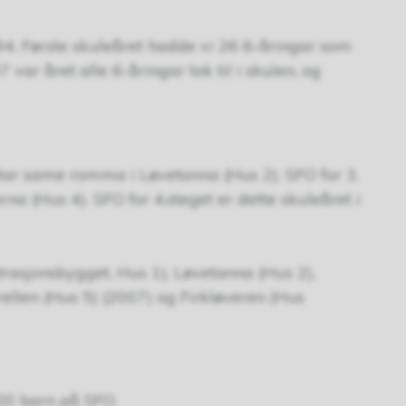
994. Første skuleåret hadde vi 26 6-åringar som
 var året alle 6-åringar tok til i skulen, og
yttar same romma i Løvetanna (Hus 2). SFO for 3.
na (Hus 4). SFO for 4.steget er dette skuleåret i
rasjonsbygget, Hus 1), Løvetanna (Hus 2),
ellen (Hus 5) (2007) og Firkløveren (Hus
220 barn på SFO.