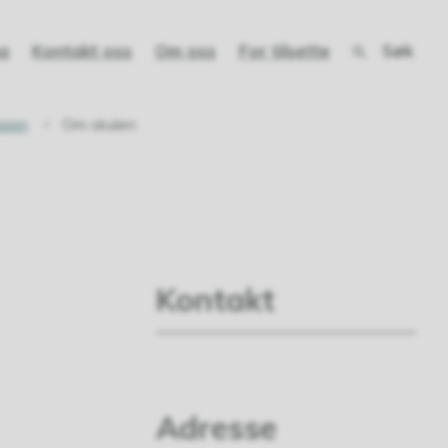
Søk
a
Kontakt oss
Om oss
For tilsette
sjon
Om skulen
Kontakt
Adresse