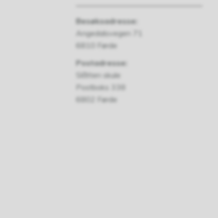
Besøksadresse:
Angedalsvegen 71
6810 Førde
Postadresse:
Slåtten skule
Postboks 338
6802 Førde