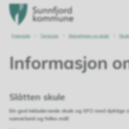
Sunnfjord
kommune
Du
Framsida
Tenester
Barnehage og skule
Skul
er
Informasjon o
her:
Slåtten skule
Ein god inkluderande skule og SFO med dyktige og
samarbeid og felles mål!