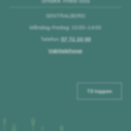
SENTRALBORD
Måndag–fredag: 10.00–14.00
Telefon:
57 72 20 00
Vakttelefonar
Til toppen