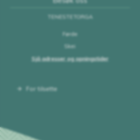
TENESTETORGA
Førde
Skei
Sjå adresser og opningstider
For tilsette