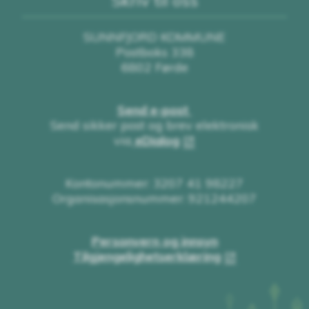
SUNNFJORD KOMMUNE
Postboks 338
6802 Førde
Send e-post
Send sikker post og brev elektronisk
via
eDialog
Kontonummer: 3207 41 98227
Organisasjonsnummer: 921244207
Personvern og innsyn
Tilgjengelighetserklæring