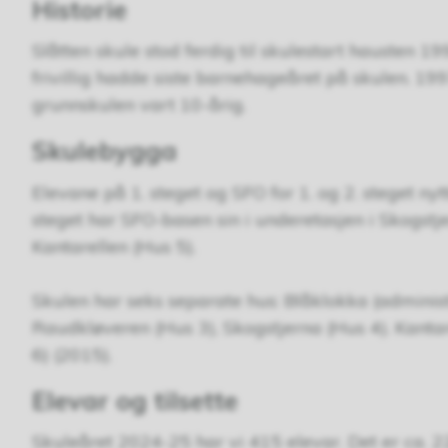
Historie
Slåtten skule stod ferdig til skulestart hausten 1
frivillig hadde siste barnehageåret på skulen. 1997
grunnskulen vart 10-årig.
Skulebygga
Elevane på 1. steget og SFO for 1. og 2. steget n
steget har SFO-basen sin i underetasjen i Skogstjer
Kantarellen (Hus 5).
Skulen har seks separate hus: Blåklokka (administ
Raudkløveren (Hus 3), Skogstjerna (Hus 4). Kantar
6) (2015).
Elevar og tilsette
Skuleåret 2024-25 har vi 415 elevar. Det er ca. 