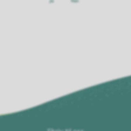
Ja
Nei
Skriv til oss