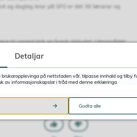
sulent og dagleg leiar på SFO er det 38 lærarar og
ve til variert leik og fysisk aktivitet. Uteområdet
en 2018. I Grindbygget er der klartevegg,
Detaljar
elevane våre.
e brukaropplevinga på nettstaden vår, tilpasse innhald og tilby 
uk av informasjonskapslar i tråd med denne erklæringa.
Fann du det du leitte etter?
Godta alle