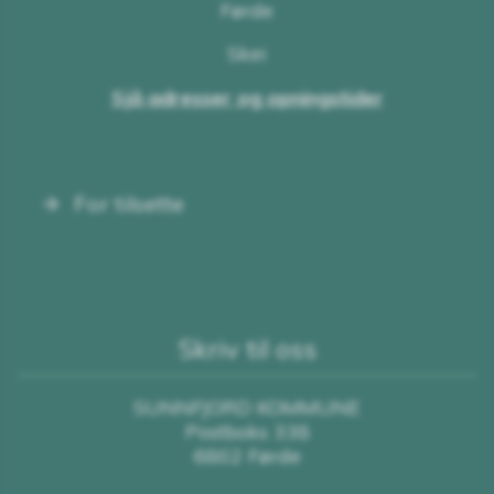
Førde
Skei
Sjå adresser og opningstider
For tilsette
Skriv til oss
SUNNFJORD KOMMUNE
Postboks 338
6802 Førde