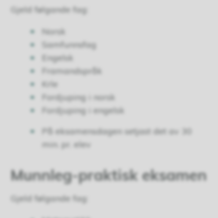
Gjeld følgande fag:
Norsk
Samfunnsfag
Engelsk
Framandspråk
Krle
Fordjuping i norsk
Fordjuping i engelsk
På eksamensdagen setjast det av 30
min. pr. elev
Munnleg-praktisk eksamen
Gjeld følgande fag: