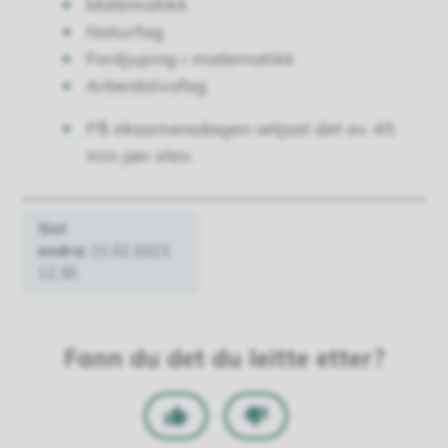
Matematikk
Naturfag
Fordjuping i matematikk
Arbeidslivsfag
På eksamensdagen setjast det av 45
min per elev.
Sist
endra
21.02.2023
12.30
Fann du det du leitte etter?