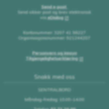
Send e-post
Send sikker post og brev elektronisk
via
eDialog
Kontonummer: 3207 41 98227
Organisasjonsnummer: 921244207
Personvern og innsyn
Tilgjengelighetserklæring
Snakk med oss
SENTRALBORD
Måndag–fredag: 10.00–14.00