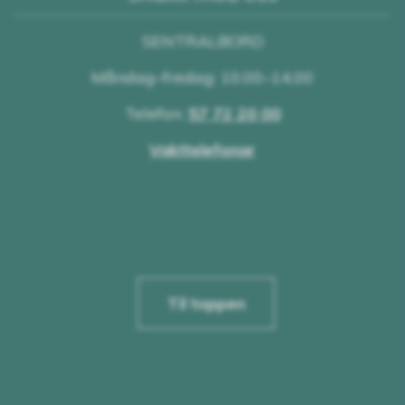
SENTRALBORD
Måndag–fredag: 10.00–14.00
Telefon:
57 72 20 00
Vakttelefonar
Til toppen