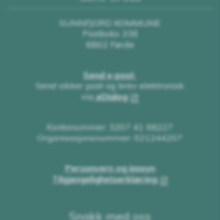
SUNNFJORD KOMMUNE
Postboks 338
6802 Førde
Send e-post
Send sikker post og brev elektronisk
via
eDialog
Kontonummer: 3207 41 98227
Organisasjonsnummer: 921244207
Personvern og innsyn
Tilgjengelighetserklæring
Snakk med oss