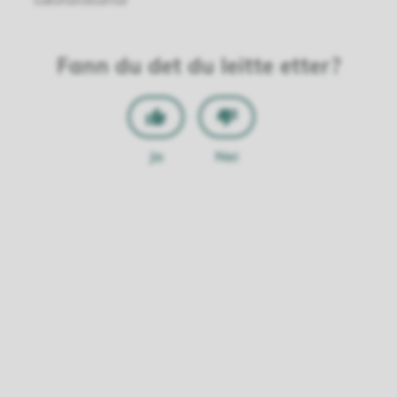
sakshandsamar
Fann du det du leitte etter?
Ja
Nei