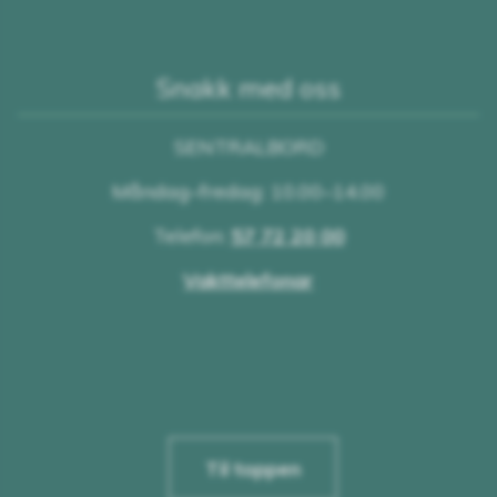
Snakk med oss
SENTRALBORD
Måndag–fredag: 10.00–14.00
Telefon:
57 72 20 00
Vakttelefonar
Til toppen