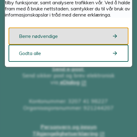
tilby funksjonar, samt analysere trafikken vår. Ved å halde
fram med å bruke nettstaden, samtykker du til vår bruk av
informasjonskapslar i tråd med denne erklæringa.
Skriv til oss
SUNNFJORD KOMMUNE
Berre nødvendige
Postboks 338
6802 Førde
Godta alle
Send e-post
Send sikker post og brev elektronisk
via
eDialog
Kontonummer: 3207 41 98227
Organisasjonsnummer: 921244207
Personvern og innsyn
Tilgjengelighetserklæring