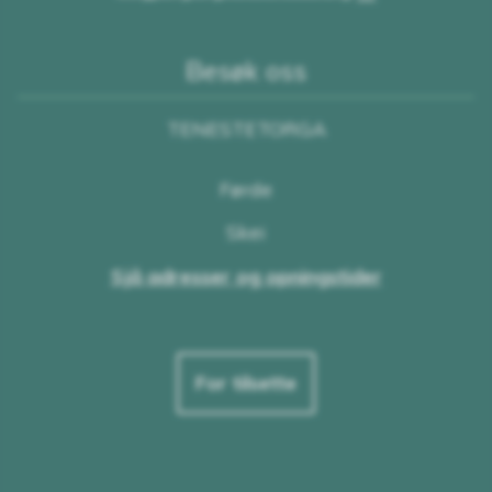
Besøk oss
TENESTETORGA
Førde
Skei
Sjå adresser og opningstider
For tilsette