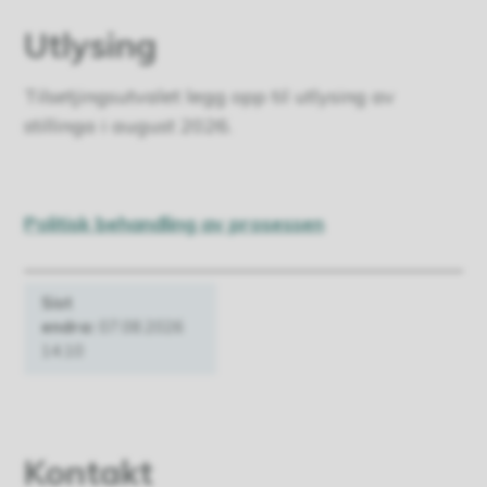
Utlysing
Tilsetjingsutvalet legg opp til utlysing av
stillinga i august 2026.
Politisk behandling av prosessen
Sist
endra
07.08.2026
14.10
Kontakt