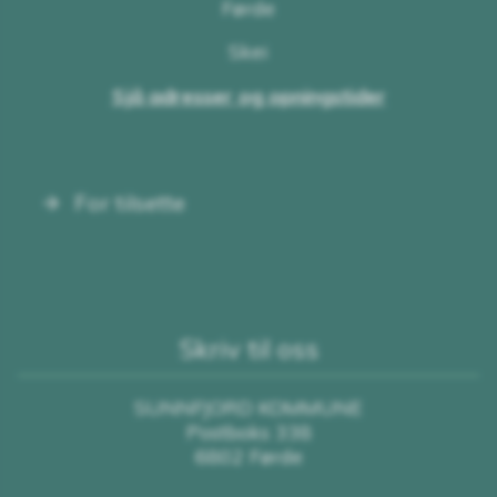
Førde
Skei
Sjå adresser og opningstider
For tilsette
Skriv til oss
SUNNFJORD KOMMUNE
Postboks 338
6802 Førde