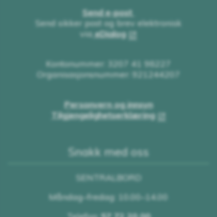
Send e-post
Send sikker post og brev elektronisk
via
eDialog
Kontonummer: 3207 41 98227
Organisasjonsnummer: 921244207
Personvern og innsyn
Tilgjengelighetserklæring
Snakk med oss
SENTRALBORD
Måndag–fredag: 10.00–14.00
Telefon:
57 72 20 00