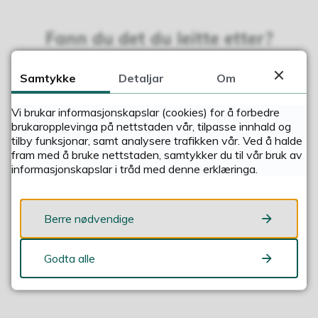
Fann du det du leitte etter?
Samtykke
Detaljar
Om
Ja
Nei
Vi brukar informasjonskapslar (cookies) for å forbedre
brukaropplevinga på nettstaden vår, tilpasse innhald og
tilby funksjonar, samt analysere trafikken vår. Ved å halde
fram med å bruke nettstaden, samtykker du til vår bruk av
informasjonskapslar i tråd med denne erklæringa.
Berre nødvendige
Godta alle