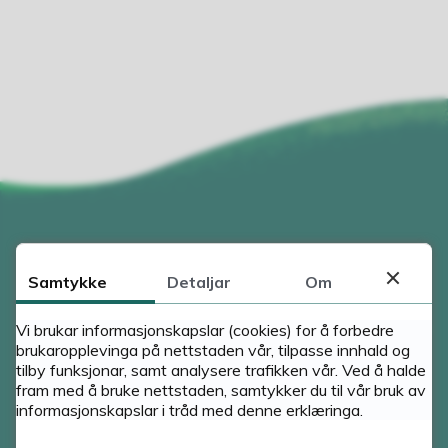
m
m
u
n
e
Samtykke
Detaljar
Om
Kontakt oss
Vi brukar informasjonskapslar (cookies) for å forbedre
brukaropplevinga på nettstaden vår, tilpasse innhald og
Trude Skarvatun, rektor
tilby funksjonar, samt analysere trafikken vår. Ved å halde
57 61 28 10
fram med å bruke nettstaden, samtykker du til vår bruk av
41 50 59 70
informasjonskapslar i tråd med denne erklæringa.
kulturskulen@sunnfjord.kommune.no