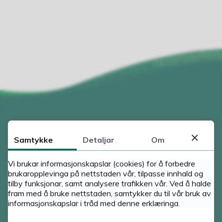
m
m
u
n
e
Samtykke
Detaljar
Om
Kontakt oss
Vi brukar informasjonskapslar (cookies) for å forbedre
brukaropplevinga på nettstaden vår, tilpasse innhald og
Trude Skarvatun, rektor
tilby funksjonar, samt analysere trafikken vår. Ved å halde
57 61 28 10
fram med å bruke nettstaden, samtykker du til vår bruk av
41 50 59 70
informasjonskapslar i tråd med denne erklæringa.
kulturskulen@sunnfjord.kommune.no