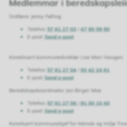
Medlemmar i beredskapslei
Ordførar Jenny Følling
Telefon:
57 61 27 03
/
47 90 59 90
E-post:
Send e-post
Konstituert kommunedirektør Lise Mari Haugen
Telefon:
57 61 27 04
/
93 42 24 61
E-post:
Send e-post
Beredskapskoordinator Jan Birger Moe
Telefon:
57 61 27 06
/
91 00 10 40
E-post:
Send e-post
Konsituert kommunalsjef for teknisk og miljø Tr