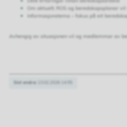
Dele erfaringar innan bereskapsarbeid
Om aktuelt; ROS og beredskapsplanar vil
Informasjonstema – fokus på eit bereds
Avhengig av situasjonen vil og medlemmar av be
Sist endra
23.02.2026 14.55