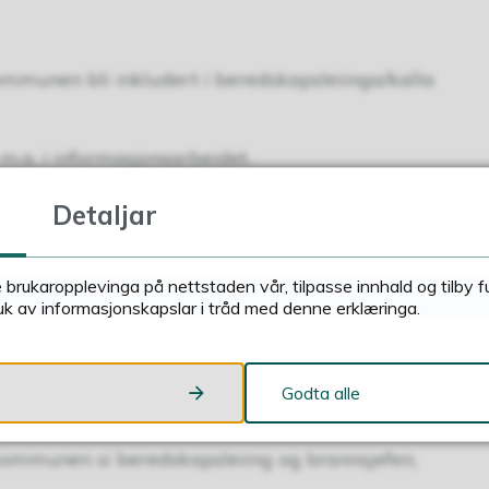
ommunen bli inkludert i beredskapsleiinga/kalla
 m.a. i informasjonsarbeidet.
ere dei kriser som oppstår, og skal med mindre
Detaljar
i beredskapssituasjonar som oppstår innanfor
e brukaropplevinga på nettstaden vår, tilpasse innhald og tilby 
uk av informasjonskapslar i tråd med denne erklæringa.
og det politiske nivå i kommunen.
dhus.
Godta alle
ommunen si beredskapsleiing og brannsjefen,