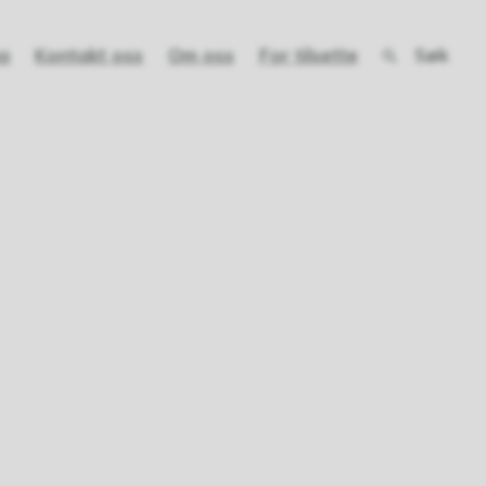
Søk
a
Kontakt oss
Om oss
For tilsette