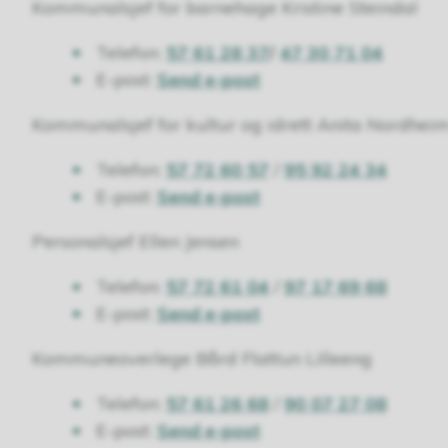
Kommunalsjef for barnehage Kristine Steindal
Telefon:
57 61 28 37
/
47 30 71 04
E-post:
Send e-post
Kommunalsjef for kultur og idrett Anita Nordhei
Telefon:
57 72 60 57
/
95 92 24 34
E-post:
Send e-post
Personalsjef Ellen Jensen
Telefon:
57 72 61 04
/
97 17 69 68
E-post:
Send e-post
Kommuneoverlege Bård Flattun Lilleeng
Telefon:
57 61 26 68
/
90 07 27 08
E-post:
Send e-post