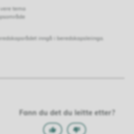
 vere tema
kapsområde
redskapsrådet inngå i beredskapsleiinga.
Fann du det du leitte etter?