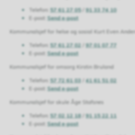
Telefon:
57 61 27 05
/
91 33 74 10
E-post:
Send e-post
Kommunalsjef for helse og sosial Kurt Even Ande
Telefon:
57 61 27 02
/
97 01 07 77
E-post:
Send e-post
Kommunalsjef for omsorg Kirstin Bruland
Telefon:
57 72 61 03
/
41 61 51 02
E-post:
Send e-post
Kommunalsjef for skule Åge Stafsnes
Telefon:
57 02 12 18
/
91 15 22 11
E-post:
Send e-post