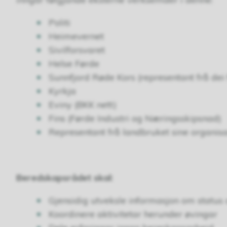
Politi
Heimevernet
Sivilforsvaret
Helse Førde
Sunnfjord Røde Kors (representant frå dei 
Kyrkja
Eviny (BKK nett)
Fins (Førde Industri og Næringsskipsnad)
Representant frå landbruket sine organis
Beredskapsrådet skal:
Gjensidig utveksle informasjon om status
Koordinere aktivitetar herunder øvingar