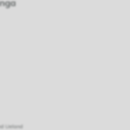
inga
ond Ueland