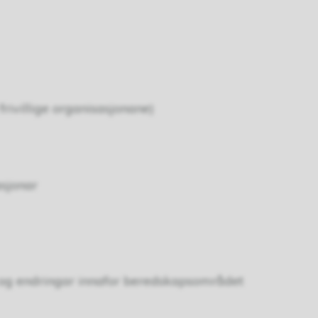
frivillige organisasjonane)
asjonar
 og endringar innafor beredskapsområdet