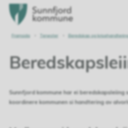
Sunnfjord
kommune
Du
Framsida
Tenester
Beredskap og krisehandterin
er
Beredskapslei
her:
Sunnfjord kommune har ei beredskapsleiing s
koordinere kommunen si handtering av alvor