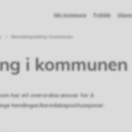
Min kommune
Politikk
Skjem
g
Beredskapsleiing i kommunen
ing i kommunen
om har eit overordna ansvar for å
lege hendingar/beredskapssituasjonar.