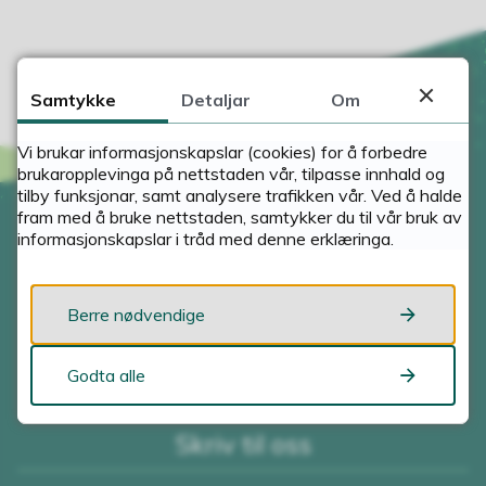
Samtykke
Detaljar
Om
Vi brukar informasjonskapslar (cookies) for å forbedre
brukaropplevinga på nettstaden vår, tilpasse innhald og
tilby funksjonar, samt analysere trafikken vår. Ved å halde
fram med å bruke nettstaden, samtykker du til vår bruk av
informasjonskapslar i tråd med denne erklæringa.
Berre nødvendige
Godta alle
Skriv til oss